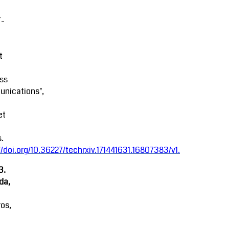
-
t
ss
nications",
et
.
//doi.org/10.36227/techrxiv.171441631.16807383/v1
.
3.
da,
ros,