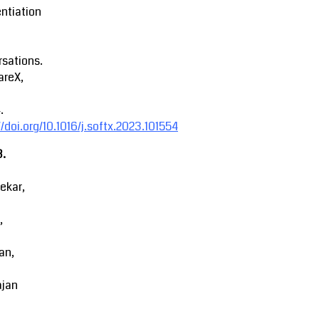
entiation
sations.
areX,
.
//doi.org/10.1016/j.softx.2023.101554
3.
ekar,
,
an,
ajan