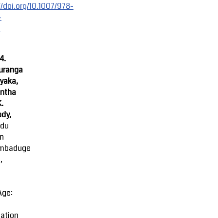
//doi.org/10.1007/978-
-
-
4.
uranga
yaka,
ntha
K.
dy,
ndu
an
mbaduge
,
Age:
ation