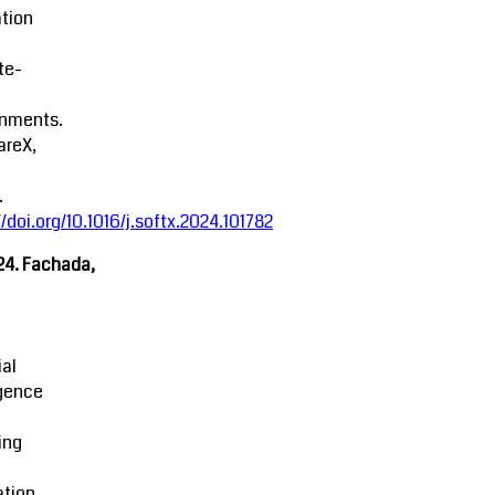
tion
ite-
onments.
areX,
.
//doi.org/10.1016/j.softx.2024.101782
24. Fachada,
ial
igence
ing
tion.