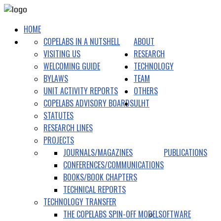
HOME
COPELABS IN A NUTSHELL
ABOUT
VISITING US
RESEARCH
WELCOMING GUIDE
TECHNOLOGY
BYLAWS
TEAM
UNIT ACTIVITY REPORTS
OTHERS
COPELABS ADVISORY BOARDS
ULHT
STATUTES
RESEARCH LINES
PROJECTS
JOURNALS/MAGAZINES
PUBLICATIONS
CONFERENCES/COMMUNICATIONS
BOOKS/BOOK CHAPTERS
TECHNICAL REPORTS
TECHNOLOGY TRANSFER
THE COPELABS SPIN-OFF MODEL
SOFTWARE