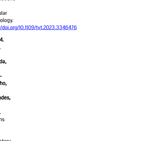
lar
ology.
//doi.org/10.1109/tvt.2023.3346476
4.
,
da,
-
ho,
ndes,
.
ns