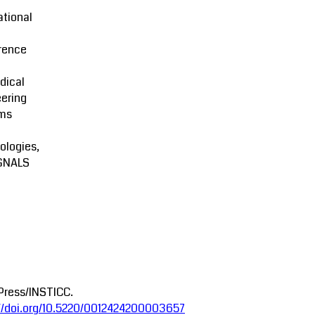
ational
rence
dical
ering
ms
ologies,
GNALS
Press/INSTICC.
://doi.org/10.5220/0012424200003657