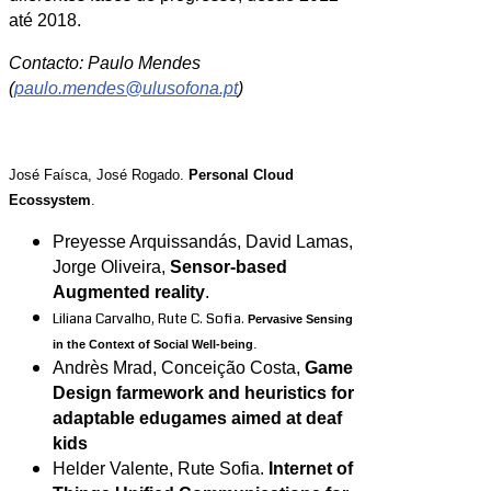
até 2018.
Contacto: Paulo Mendes
(
paulo.mendes@ulusofona.pt
)
José Faísca, José Rogado.
Personal Cloud
Ecossystem
.
Preyesse Arquissandás, David Lamas,
Jorge Oliveira,
Sensor-based
Augmented reality
.
Liliana Carvalho, Rute C. Sofia.
Pervasive Sensing
.
in the Context of Social Well-being
Andrès Mrad, Conceição Costa,
Game
Design farmework and heuristics for
adaptable edugames aimed at deaf
kids
Helder Valente, Rute Sofia.
Internet of