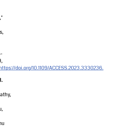
,"
s,
8-
9,
https://doi.org/10.1109/ACCESS.2023.3330236.
3.
athy,
u,
hu