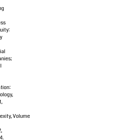
ng
ess
uity:
y
ial
nies;
l
tion:
ology,
t,
exity, Volume
2,
4.