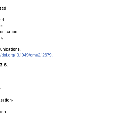
ized
ed
ss
nication
m,
nications,
//doi.org/10.1049/cmu2.12679.
23.
S.
.
-
zation-
ach