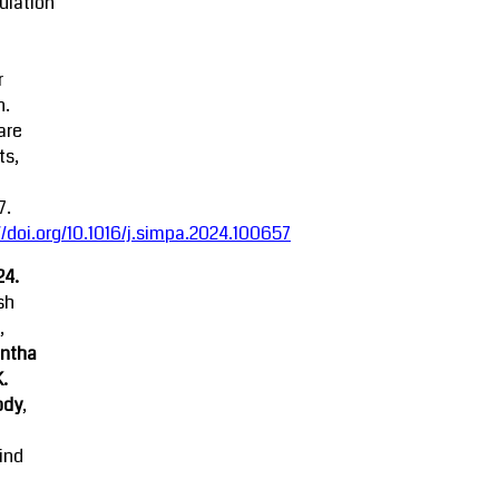
ulation
r
n.
are
ts,
7.
//doi.org/10.1016/j.simpa.2024.100657
24.
sh
,
ntha
K.
ody
,
ind