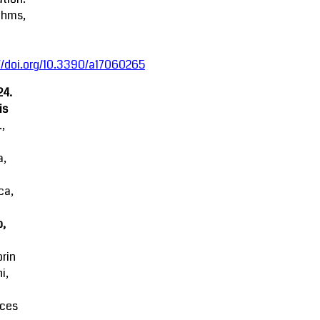
thms,
//doi.org/10.3390/a17060265
24.
is
.,
a,
ca,
o,
rin
i,
ces