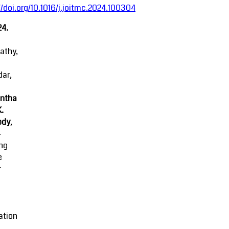
//doi.org/10.1016/j.joitmc.2024.100304
24.
athy,
ar,
ntha
K.
ody
,
-
ing
e
r
ation