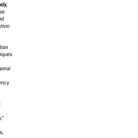
ody
,
se
el
ation
tion
iques
gonal
ency
:
,"
s,