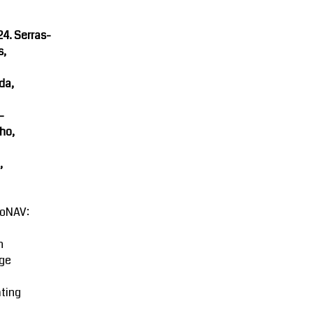
4. Serras-
s,
da,
-
ho,
,
oNAV:
n
ge
ting